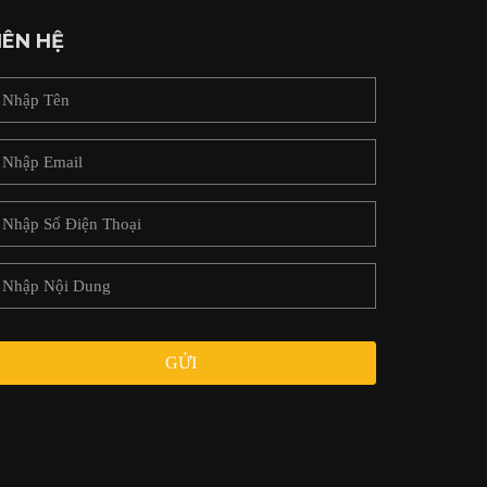
IÊN HỆ
GỬI