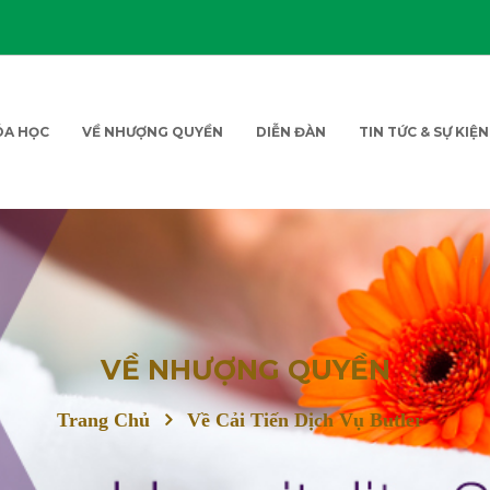
ÓA HỌC
VỀ NHƯỢNG QUYỀN
DIỄN ĐÀN
TIN TỨC & SỰ KIỆN
VỀ NHƯỢNG QUYỀN
Trang Chủ
Về Cải Tiến Dịch Vụ Butler