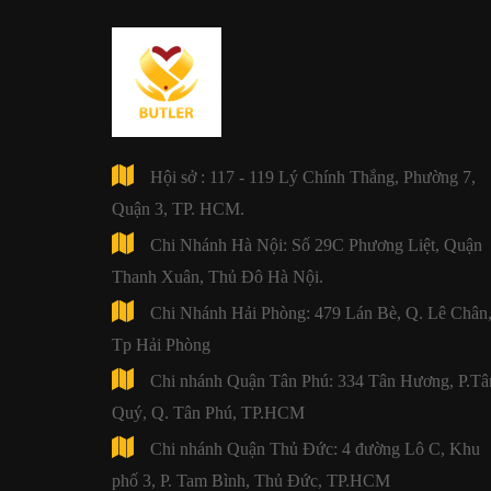
Hội sở : 117 - 119 Lý Chính Thắng, Phường 7,
Quận 3, TP. HCM.
Chi Nhánh Hà Nội: Số 29C Phương Liệt, Quận
Thanh Xuân, Thủ Đô Hà Nội.
Chi Nhánh Hải Phòng: 479 Lán Bè, Q. Lê Chân
Tp Hải Phòng
Chi nhánh Quận Tân Phú: 334 Tân Hương, P.Tâ
Quý, Q. Tân Phú, TP.HCM
Chi nhánh Quận Thủ Đức: 4 đường Lô C, Khu
phố 3, P. Tam Bình, Thủ Đức, TP.HCM