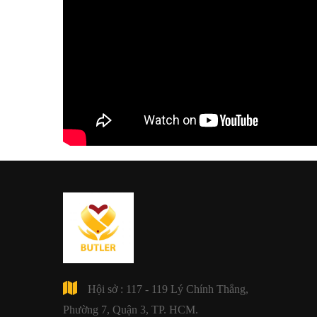
Hội sở : 117 - 119 Lý Chính Thắng,
Phường 7, Quận 3, TP. HCM.