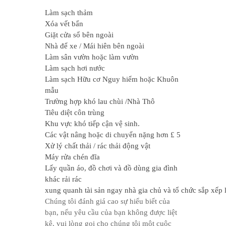
Làm sạch thảm
Xóa vết bẩn
Giặt cửa sổ bên ngoài
Nhà để xe / Mái hiên bên ngoài
Làm sân vườn hoặc làm vườn
Làm sạch hơi nước
Làm sạch Hữu cơ Nguy hiểm hoặc Khuôn
mẫu
Trường hợp khó lau chùi /Nhà Thô
Tiêu diệt côn trùng
Khu vực khó tiếp cận vệ sinh.
Các vật nâng hoặc di chuyển nặng hơn £ 5
Xử lý chất thải / rác thải động vật
Máy rửa chén đĩa
Lấy quần áo, đồ chơi và đồ dùng gia đình
khác rải rác
xung quanh tài sản ngay nhà gia chủ và tổ chức sắp xếp l
Chúng tôi đánh giá cao sự hiểu biết của
bạn, nếu yêu cầu của bạn không được liệt
kê, vui lòng gọi cho chúng tôi một cuộc